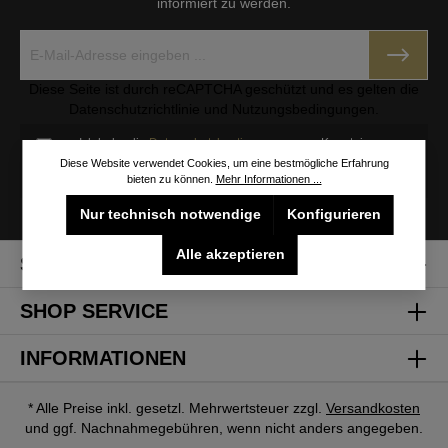
informiert zu werden.
Diese Seite ist durch reCAPTCHA geschützt und es gelten die
Datenschutzrichtlinie
und
Nutzungsbedingungen
.
Ich habe die
Datenschutzbestimmungen
zur Kenntnis
genommen und die
AGB
gelesen und bin mit ihnen
Diese Website verwendet Cookies, um eine bestmögliche Erfahrung
einverstanden.
bieten zu können.
Mehr Informationen ...
Nur technisch notwendige
Konfigurieren
Alle akzeptieren
Service-Hotline
SHOP SERVICE
INFORMATIONEN
* Alle Preise inkl. gesetzl. Mehrwertsteuer zzgl.
Versandkosten
und ggf. Nachnahmegebühren, wenn nicht anders angegeben.