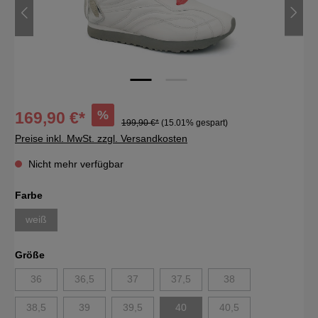
%
169,90 €*
199,90 €*
(15.01% gespart)
Preise inkl. MwSt. zzgl. Versandkosten
Nicht mehr verfügbar
Farbe
weiß
Größe
36
36,5
37
37,5
38
38,5
39
39,5
40
40,5